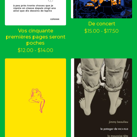
De concert
Vos cinquante
$
15.00
-
$
17.50
premières pages seront
poches
$
12.00
-
$
14.00